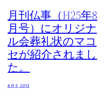
月刊仏事（H25年8
月号）にオリジナ
ル会葬礼状のマコ
セが紹介されまし
た。
8月 5, 2013