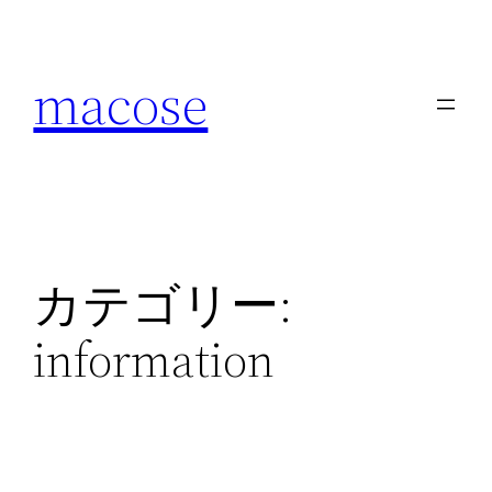
内
容
macose
を
ス
キ
ッ
プ
カテゴリー:
information