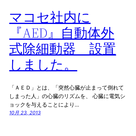
マコセ社内に
『AED』自動体外
式除細動器 設置
しました。
「ＡＥＤ」とは、「突然心臓が止まって倒れて
しまった人」の心臓のリズムを、 心臓に電気シ
ョックを与えることにより…
10月 23, 2013