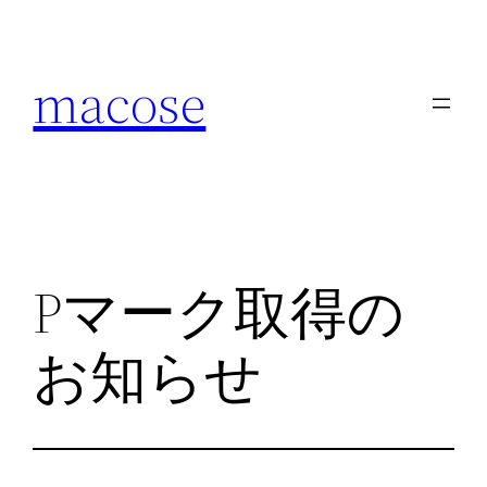
内
容
macose
を
ス
キ
ッ
プ
Pマーク取得の
お知らせ