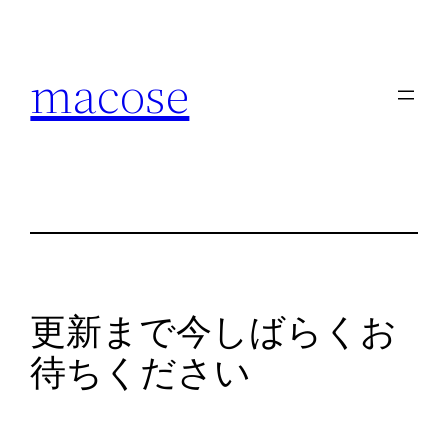
内
容
macose
を
ス
キ
ッ
プ
更新まで今しばらくお
待ちください