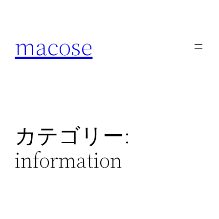
内
容
macose
を
ス
キ
ッ
プ
カテゴリー:
information