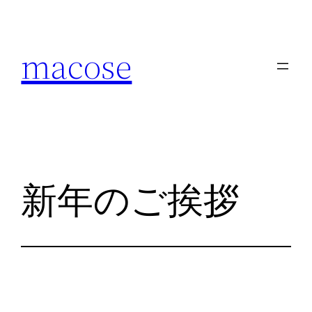
内
容
macose
を
ス
キ
ッ
プ
新年のご挨拶