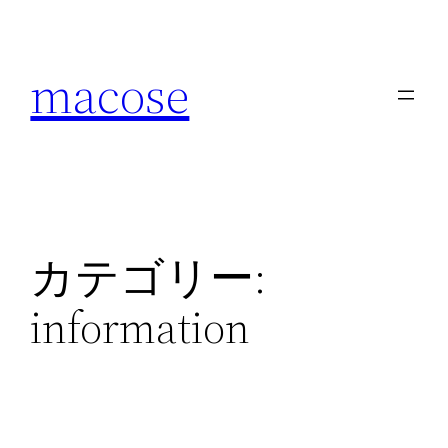
内
容
macose
を
ス
キ
ッ
プ
カテゴリー:
information